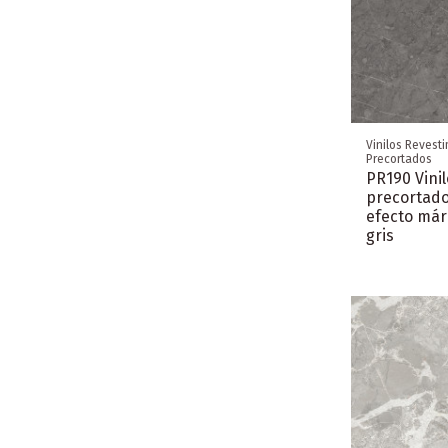
Vinilos Revest
Precortados
PR190 Vinil
precortad
efecto má
gris