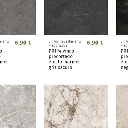
6,90 €
6,90 €
imiento
Vinilos Revestimiento
Vini
Precortados
Prec
o
PR194 Vinilo
PR1
o
precortado
pre
rmol
efecto mármol
efe
gris oscuro
ne