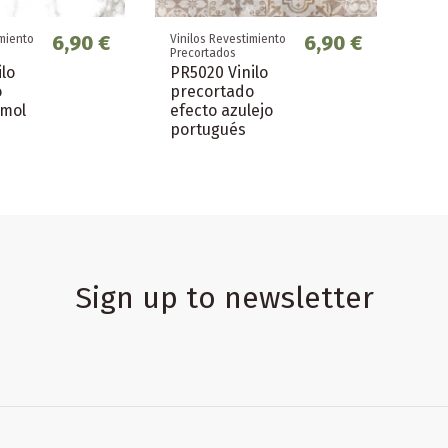
6,90 €
6,90 €
imiento
Vinilos Revestimiento
Precortados
ilo
PR5020 Vinilo
o
precortado
rmol
efecto azulejo
portugués
Sign up to newsletter