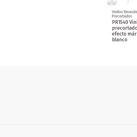
Vinilos Revest
Precortados
PR1540 Vin
precortad
efecto má
blanco