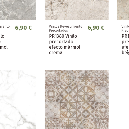
6,90 €
6,90 €
imiento
Vinilos Revestimiento
Vini
Precortados
Prec
ilo
PR1380 Vinilo
PR1
o
precortado
pre
rmol
efecto mármol
efe
crema
bei