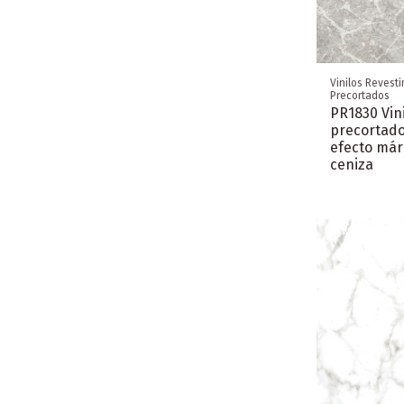
Vinilos Revest
Precortados
PR1830 Vin
precortad
efecto má
ceniza