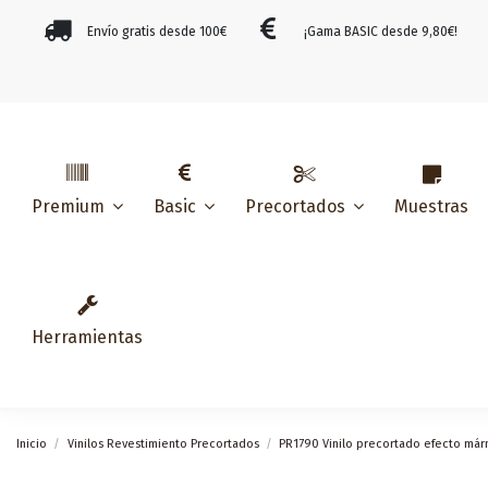
Envío gratis desde 100€
¡Gama BASIC desde 9,80€!
Muestras
Premium
Basic
Precortados
Herramientas
Inicio
Vinilos Revestimiento Precortados
PR1790 Vinilo precortado efecto már