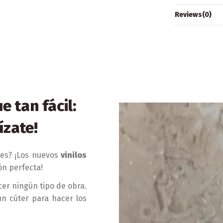
Reviews
(0)
 tan fácil:
ízate!
es? ¡Los nuevos
vinilos
ón perfecta!
cer ningún tipo de obra.
un cúter para hacer los