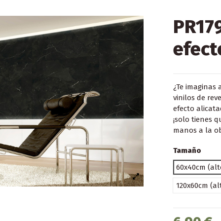
PR179
efect
¿Te imaginas 
vinilos de re
efecto alicata
¡solo tienes 
manos a la ob
Tamaño
60x40cm (alt
120x60cm (al