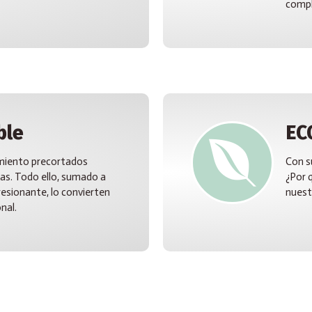
compl
ble
EC
timiento precortados
Con s
ras. Todo ello, sumado a
¿Por 
resionante, lo convierten
nuest
nal.